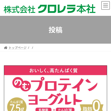
コ
ナ
ン
ビ
テ
ゲ
ン
ー
ツ
シ
へ
ョ
投稿
ス
ン
キ
に
ッ
移
プ
動
トップページ